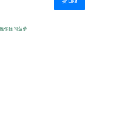
赞 Like
推销徐闻菠萝