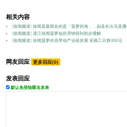
相关内容
[
徐闻频道
]
徐闻县最闻名的是「菠萝的海」，副县长出马直播
[
徐闻频道
]
湛江徐闻菠萝低价滞销得到初步缓解
[
徐闻频道
]
徐闻菠萝价高带动产业链发展 采摘工日挣300元
网友回应
更多回应(0)
发表回应
默认免登陆匿名发表