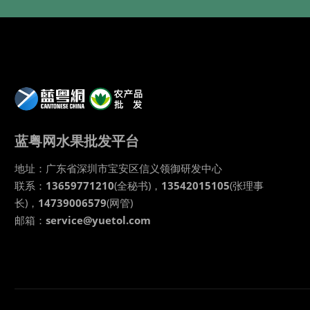
蓝粤网水果批发平台
地址：
广东省
深圳市
宝安区信义领御研发中心
联系：
13659771210
(全秘书)，
13542015105
(张理事
长)，
14739006579
(网管)
邮箱：
service@yuetol.com