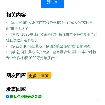
赞 Like
相关内容
[
农业资讯
]
今夏湛江荔枝价格腰斩！广东人的“荔枝自
由”来得太猛了
[
动态
]
2025湛江荔枝价格腰斩 廉江市丰业种植专业合作
社社员收入逆势增长
[
农业资讯
]
湛江荔枝：供销系统全链助“荔”香飘四海
[
动态
]
廉江荔枝推介大会，蓝粤网农业(廉江市丰业种植
专业合作社)获1000万元年度合约
网友回应
更多回应(0)
发表回应
默认免登陆匿名发表