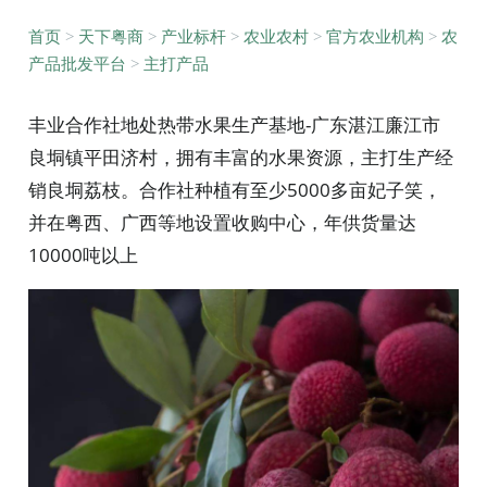
首页
>
天下粤商
>
产业标杆
>
农业农村
>
官方农业机构
>
农
产品批发平台
>
主打产品
丰业合作社地处热带水果生产基地-广东湛江廉江市
良垌镇平田济村，拥有丰富的水果资源，主打生产经
销良垌荔枝。合作社种植有至少5000多亩妃子笑，
并在粤西、广西等地设置收购中心，年供货量达
10000吨以上