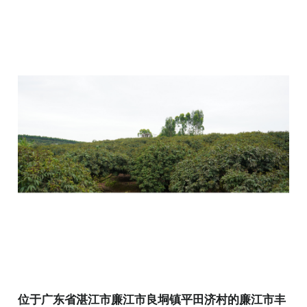
位于广东省湛江市廉江市良垌镇平田济村的廉江市丰