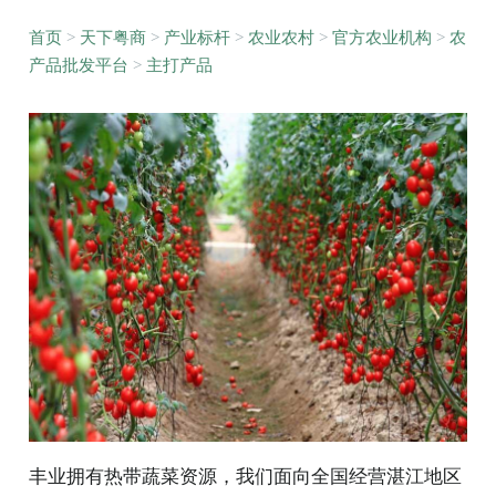
首页
>
天下粤商
>
产业标杆
>
农业农村
>
官方农业机构
>
农
产品批发平台
>
主打产品
丰业拥有热带蔬菜资源，我们面向全国经营湛江地区