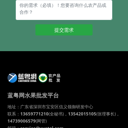
提交需求
蓝粤网水果批发平台
地址：
广东省
深圳市
宝安区信义领御研发中心
联系：
13659771210
(全秘书)，
13542015105
(张理事长)，
14739006579
(网管)
邮箱：
service@yuetol.com