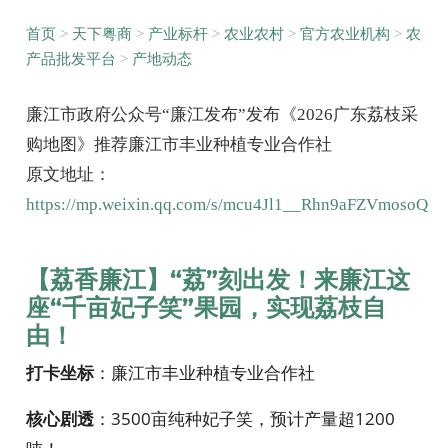
首页
>
天下粤商
>
产业标杆
>
农业农村
>
官方农业机构
>
农
产品批发平台
>
产地动态
廉江市政府公众号“廉江发布”发布《2026广东荔枝采
购地图》推荐廉江市丰业种植专业合作社
原文地址：
https://mp.weixin.qq.com/s/mcu4Jl1__Rhn9aFZVmosoQ
【荔香廉江】“荔”刻出发！来廉江这
座“千亩妃子笑”果园，实现荔枝自
由！
打卡坐标
：廉江市丰业种植专业合作社
核心剧透
：3500亩纯种妃子笑，预计产量超1200