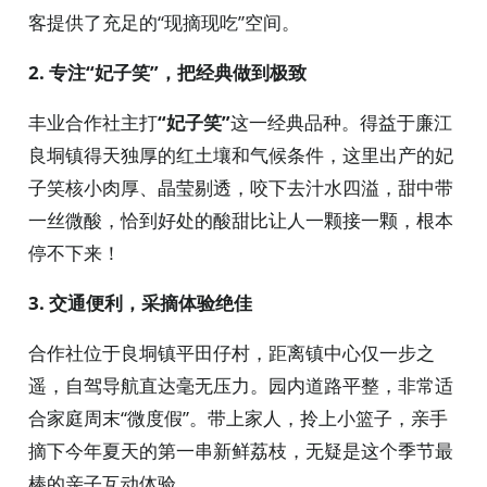
客提供了充足的“现摘现吃”空间。
2. 专注“妃子笑”，把经典做到极致
丰业合作社主打
“妃子笑”
这一经典品种。得益于廉江
良垌镇得天独厚的红土壤和气候条件，这里出产的妃
子笑核小肉厚、晶莹剔透，咬下去汁水四溢，甜中带
一丝微酸，恰到好处的酸甜比让人一颗接一颗，根本
停不下来！
3. 交通便利，采摘体验绝佳
合作社位于良垌镇平田仔村，距离镇中心仅一步之
遥，自驾导航直达毫无压力。园内道路平整，非常适
合家庭周末“微度假”。带上家人，拎上小篮子，亲手
摘下今年夏天的第一串新鲜荔枝，无疑是这个季节最
棒的亲子互动体验。