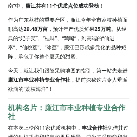
南”中，
廉江共有11个优质点位成功登榜！
作为广东荔枝的重要产区，廉江今年全市荔枝种植面
积高达
29.48万亩
，预计年产优质鲜果
25万吨
。从经
典的“妃子笑”、“桂味”、“鸡嘴”，到高端的“仙进
奉”、“仙桃荔”、“冰荔”，廉江已形成多元化的品种矩
阵，承包了你整个夏天的甜蜜。
今天，就让我们跟随采购地图的指引，第一站先走进
廉江市丰业种植专业合作社
，提前探秘这片令人垂涎
欲滴的“荔枝海洋”！
机构名片：廉江市丰业种植专业合作
社
在本次上榜的11家优质机构中，
丰业合作社
凭借其过
硬的种植规模和稳定的果品质量，成为了采购商和游