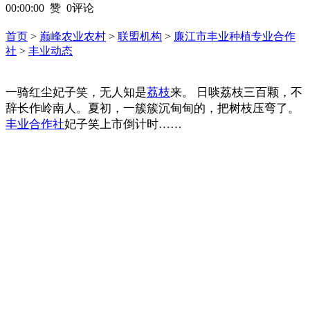
00:00:00
赞 0评论
首页
>
巅峰农业农村
>
联盟机构
>
廉江市丰业种植专业合作
社
>
丰业动态
一骑红尘妃子笑，无人知是
荔枝
来。 日啖荔枝三百颗，不
辞长作岭南人。夏初，一簇簇沉甸甸的，把树枝压弯了。
丰业合作社
妃子笑上市倒计时……
丰业水果批发供应热线及微信