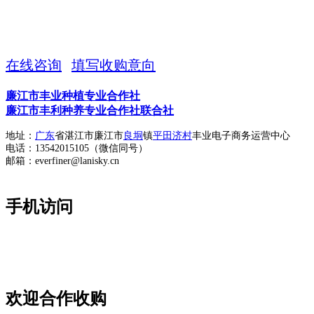
13542015105
在线咨询
填写收购意向
廉江市丰业种植专业合作社
廉江市丰利种养专业合作社联合社
地址：
广东
省湛江市廉江市
良垌
镇
平田济村
丰业电子商务运营中心
电话：13542015105（微信同号）
邮箱：everfiner@lanisky.cn
手机访问
欢迎合作收购