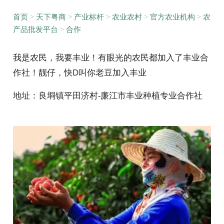
首页
>
天下粤商
>
产业标杆
>
农业农村
>
官方农业机构
>
农
产品批发平台
>
合作
我是农民，我要丰业！有眼光的农民都加入了丰业合
作社！靓仔，快D叫你老豆加入丰业
地址：良垌镇平田济村-廉江市丰业种植专业合作社